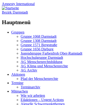
Amnesty
International
Bezirk Darmstadt
Hauptmenü
Zum
Gruppen
Inhalt
Gruppe 1068 Darmstadt
springen
Gruppe 1308 Darmstadt
Gruppe 1571 Bergstraße
Gruppe 1656 Dieburg
Jugendgruppe Farbenfroh Ober-Ramstadt
Hochschulgruppe Darmstadt
AG Menschenrechtsbildung
AG Klima und Menschenrechte
AG Archiv
Aktionen
Pfad der Menschenrechte
Termine
Terminarchiv
Mitmachen
Wie wir arbeiten
Eilaktionen – Urgent Actions
Aktuelle Schwerpunktthemen