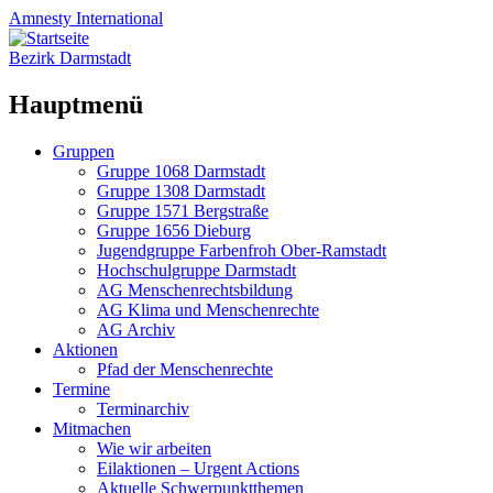
Amnesty
International
Bezirk Darmstadt
Hauptmenü
Zum
Gruppen
Inhalt
Gruppe 1068 Darmstadt
springen
Gruppe 1308 Darmstadt
Gruppe 1571 Bergstraße
Gruppe 1656 Dieburg
Jugendgruppe Farbenfroh Ober-Ramstadt
Hochschulgruppe Darmstadt
AG Menschenrechtsbildung
AG Klima und Menschenrechte
AG Archiv
Aktionen
Pfad der Menschenrechte
Termine
Terminarchiv
Mitmachen
Wie wir arbeiten
Eilaktionen – Urgent Actions
Aktuelle Schwerpunktthemen