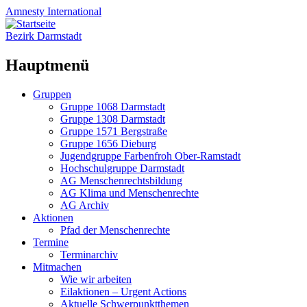
Amnesty
International
Bezirk Darmstadt
Hauptmenü
Zum
Gruppen
Inhalt
Gruppe 1068 Darmstadt
springen
Gruppe 1308 Darmstadt
Gruppe 1571 Bergstraße
Gruppe 1656 Dieburg
Jugendgruppe Farbenfroh Ober-Ramstadt
Hochschulgruppe Darmstadt
AG Menschenrechtsbildung
AG Klima und Menschenrechte
AG Archiv
Aktionen
Pfad der Menschenrechte
Termine
Terminarchiv
Mitmachen
Wie wir arbeiten
Eilaktionen – Urgent Actions
Aktuelle Schwerpunktthemen