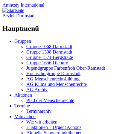
Amnesty
International
Bezirk Darmstadt
Hauptmenü
Zum
Gruppen
Inhalt
Gruppe 1068 Darmstadt
springen
Gruppe 1308 Darmstadt
Gruppe 1571 Bergstraße
Gruppe 1656 Dieburg
Jugendgruppe Farbenfroh Ober-Ramstadt
Hochschulgruppe Darmstadt
AG Menschenrechtsbildung
AG Klima und Menschenrechte
AG Archiv
Aktionen
Pfad der Menschenrechte
Termine
Terminarchiv
Mitmachen
Wie wir arbeiten
Eilaktionen – Urgent Actions
Aktuelle Schwerpunktthemen