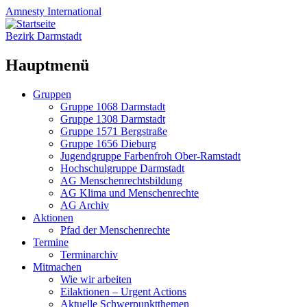
Amnesty
International
Bezirk Darmstadt
Hauptmenü
Zum
Gruppen
Inhalt
Gruppe 1068 Darmstadt
springen
Gruppe 1308 Darmstadt
Gruppe 1571 Bergstraße
Gruppe 1656 Dieburg
Jugendgruppe Farbenfroh Ober-Ramstadt
Hochschulgruppe Darmstadt
AG Menschenrechtsbildung
AG Klima und Menschenrechte
AG Archiv
Aktionen
Pfad der Menschenrechte
Termine
Terminarchiv
Mitmachen
Wie wir arbeiten
Eilaktionen – Urgent Actions
Aktuelle Schwerpunktthemen