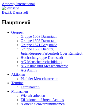
Amnesty
International
Bezirk Darmstadt
Hauptmenü
Zum
Gruppen
Inhalt
Gruppe 1068 Darmstadt
springen
Gruppe 1308 Darmstadt
Gruppe 1571 Bergstraße
Gruppe 1656 Dieburg
Jugendgruppe Farbenfroh Ober-Ramstadt
Hochschulgruppe Darmstadt
AG Menschenrechtsbildung
AG Klima und Menschenrechte
AG Archiv
Aktionen
Pfad der Menschenrechte
Termine
Terminarchiv
Mitmachen
Wie wir arbeiten
Eilaktionen – Urgent Actions
Aktuelle Schwerpunktthemen