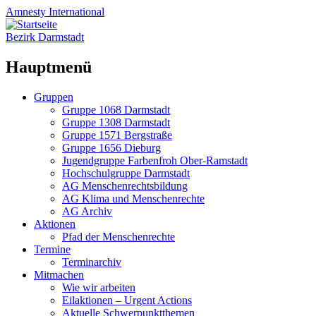
Amnesty
International
Bezirk Darmstadt
Hauptmenü
Zum
Gruppen
Inhalt
Gruppe 1068 Darmstadt
springen
Gruppe 1308 Darmstadt
Gruppe 1571 Bergstraße
Gruppe 1656 Dieburg
Jugendgruppe Farbenfroh Ober-Ramstadt
Hochschulgruppe Darmstadt
AG Menschenrechtsbildung
AG Klima und Menschenrechte
AG Archiv
Aktionen
Pfad der Menschenrechte
Termine
Terminarchiv
Mitmachen
Wie wir arbeiten
Eilaktionen – Urgent Actions
Aktuelle Schwerpunktthemen