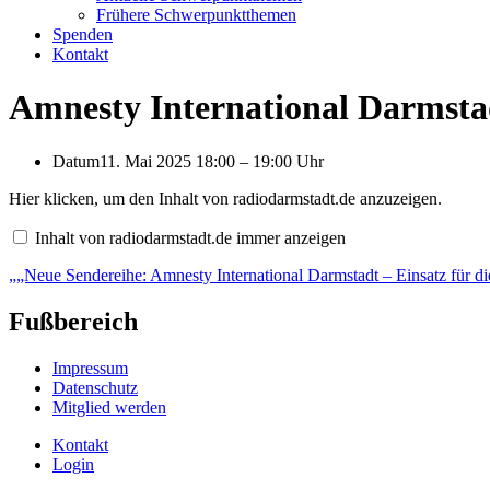
Frühere Schwerpunktthemen
Spenden
Kontakt
Amnesty International Darmsta
Datum
11. Mai 2025 18:00
–
19:00 Uhr
„„Neue
Hier klicken, um den Inhalt von radiodarmstadt.de anzuzeigen.
Sendereihe:
Amnesty
Inhalt von radiodarmstadt.de immer anzeigen
International
Darmstadt
„„Neue Sendereihe: Amnesty International Darmstadt – Einsatz für 
–
Einsatz
für
Fußbereich
die
Menschenrechte“
—
Impressum
Radio
Datenschutz
Darmstadt“
Mitglied werden
von
radiodarmstadt.de
anzeigen
Kontakt
Login