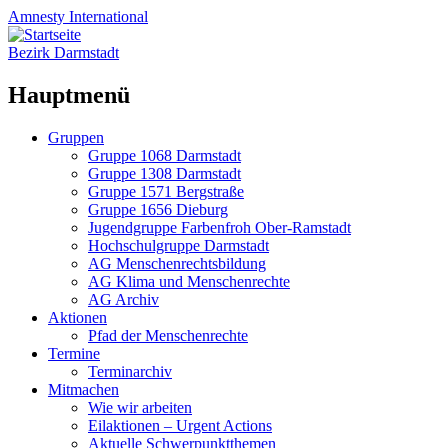
Amnesty
International
Bezirk Darmstadt
Hauptmenü
Zum
Gruppen
Inhalt
Gruppe 1068 Darmstadt
springen
Gruppe 1308 Darmstadt
Gruppe 1571 Bergstraße
Gruppe 1656 Dieburg
Jugendgruppe Farbenfroh Ober-Ramstadt
Hochschulgruppe Darmstadt
AG Menschenrechtsbildung
AG Klima und Menschenrechte
AG Archiv
Aktionen
Pfad der Menschenrechte
Termine
Terminarchiv
Mitmachen
Wie wir arbeiten
Eilaktionen – Urgent Actions
Aktuelle Schwerpunktthemen