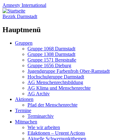
Amnesty
International
Bezirk Darmstadt
Hauptmenü
Zum
Gruppen
Inhalt
Gruppe 1068 Darmstadt
springen
Gruppe 1308 Darmstadt
Gruppe 1571 Bergstraße
Gruppe 1656 Dieburg
Jugendgruppe Farbenfroh Ober-Ramstadt
Hochschulgruppe Darmstadt
AG Menschenrechtsbildung
AG Klima und Menschenrechte
AG Archiv
Aktionen
Pfad der Menschenrechte
Termine
Terminarchiv
Mitmachen
Wie wir arbeiten
Eilaktionen – Urgent Actions
Aktuelle Schwerpunktthemen